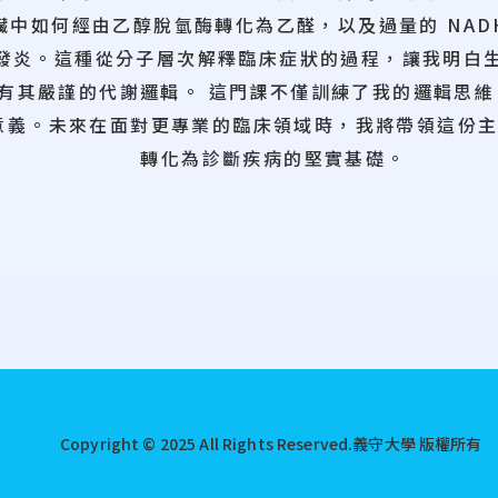
臟中如何經由乙醇脫氫酶轉化為乙醛，以及過量的 NAD
發炎。這種從分子層次解釋臨床症狀的過程，讓我明白生
後都有其嚴謹的代謝邏輯。 這門課不僅訓練了我的邏輯思
意義。未來在面對更專業的臨床領域時，我將帶領這份
轉化為診斷疾病的堅實基礎。
Copyright © 2025 All Rights Reserved.
義守大學 版權所有