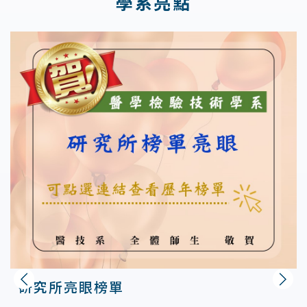
學系亮點
研究所亮眼榜單
上一則
下一則