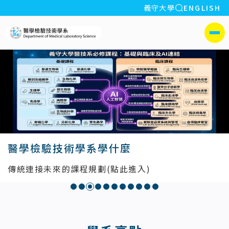
全站搜索
義守大學
ENGLISH
:::
義守大學醫學檢驗技術學系
側選單
醫學檢驗技術學系學什麼
傳統連接未來的課程規劃(點此進入)
:::